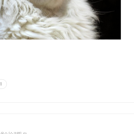
기
우스 [스크랩]
(0)