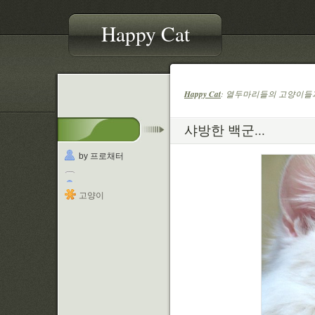
Happy Cat
Happy Cat
: 열두마리들의 고양이들과
샤방한 백군...
by 프로채터
고양이