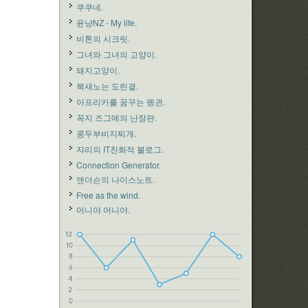
쿠쿠네.
윤냥NZ - My life.
비톤의 시크릿.
그녀와 그녀의 고양이.
돼지고양이.
북새노는 도린곁.
아프리카를 꿈꾸는 펭귄.
꼭지 즈그메의 난장판.
콩두부비지찌개.
쟈리의 IT친화적 블로그.
Connection Generator.
앤더슨의 나이스노트.
Free as the wind.
머니야 머니야.