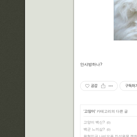
안샤방하나?
공감
구독하
'
고양이
' 카테고리의 다른 글
고양이 백신?
(0)
백군 느끼삼?
(0)
원형입구 나비오픈 집성원목 캣하