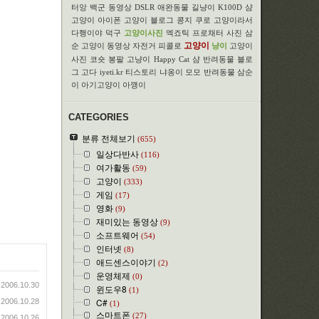
터앙
백군
동영상
DSLR
애완동물
길냥이
K100D
샴
고양이
아이폰
고양이 블로그
콩지
쿠로
고양이라서
다행이야
덕구
고양이사진
엑죠틱
프로채터
사진
삼
고양이
순
고양이 동영상
자전거
피콜로
냥이
고양이
사진
코숏
봉팔
고냥이
Happy Cat
샴
반려동물 블로
그
고다
iyeti.kr
티스토리
냐옹이
모모
반려동물
삼순
이
아기고양이
아깽이
CATEGORIES
분류 전체보기
(655)
일상다반사
(116)
여가활동
(59)
고양이
(333)
게임
(17)
영화
(9)
재미있는 동영상
(9)
소프트웨어
(54)
인터넷
(8)
애드센스이야기
(2)
운영체제
(0)
2006.10.30
윈도우8
(1)
C#
2006.10.28
(1)
스마트폰
(27)
2006.10.26