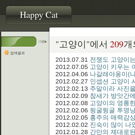
Happy Cat
"고양이"에서
209
개
검색결과
2013.07.31
전쟁도 고양이는 
2012.07.05
고양이 키우는 
2012.04.06
나갈래야옹이(나
2012.02.27
인셉션 고양이 
2012.02.13
주말이라 사진을
2012.02.09
참새가 방앗간에
2012.02.08
고양이의 영롱한 눈
2012.02.06
뒹굴뒹굴 투명냥
2012.02.05
홍주의 매력감상
2012.02.02
진숙이 많이 나
2012.01.28
간만의 제대로된