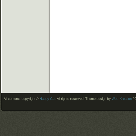
All contents copyright ©
Happy Cat
. All rights reserved.
Theme design by
Web-Kreation
/ 