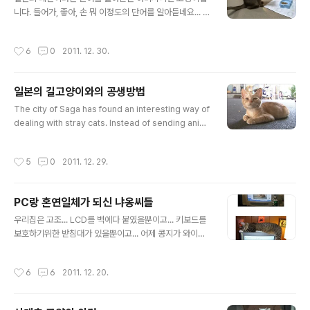
니다. 들어가, 좋아, 손 뭐 이정도의 단어를 알아듣네요... 물
론 알아듣는게 행동교정으로 인한 습득이겠지요... 집이...
좀 안타까워요... 철장이라... ㅠㅠ
작성시간
6
0
2011. 12. 30.
일본의 길고양이와의 공생방법
글 내용
The city of Saga has found an interesting way of
dealing with stray cats. Instead of sending anim
al control officers to round up and imprison the
cats, it has turned them into celebrities. Two ye
작성시간
5
0
2011. 12. 29.
ars ago, eight of the downtown area’s stray cats
were designated “stray cat idols.” Local shops
began to sell souvenirs featuring images of the
PC랑 혼연일체가 되신 냐옹씨들
eight “lucky” cats, and one bakery sold cookie r
글 내용
eproduction..
우리집은 고조... LCD를 벽에다 붙였을뿐이고... 키보드를
보호하기위한 받침대가 있을뿐이고... 어제 콩지가 와이프
컴에 무슨 호작질을 하는 바람에 컴터가 다운되어서 나는
포맷할 뿐이고... 고로 오늘도 게임은 패스... 그나저나 냐옹
작성시간
6
6
2011. 12. 20.
냐옹 어플은 언제 만들지... ㅠㅠ 우리집 애들은 소식은 cat
book.kr 에서 매일매일 업데이트합니다.