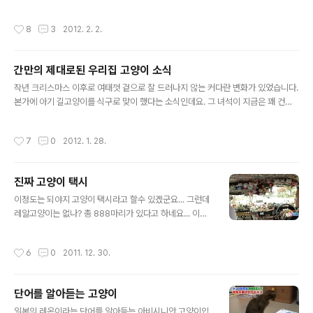
는 홍주는 매일밤 자기전에 수청을 들기위해 저한테 잡혔
게 안좋아져서 블로깅을 거의 못했네요 저라도 대신 올립
다 1분후에 풀려납니다...ㅎㅎㅎ 잡힐줄 알면서 매일 같은
니다. 이제 슬슬 회복되고 있으니 미루었던 포스팅을 하나
작성시간
8
3
2012. 2. 2.
패턴으로 도망가는 이상한 녀석... ㅋㅋㅋ..
씩 할 예정이에요... 진숙이 많이 나았습니다. from 프로채
터 on Vimeo. 그냥 좋아진게 아니라 기적에 가깝습니다.
힘든시기를 이겨내고.. 저의 감동은 유주얼서스펙트나 포
간만의 제대로된 우리집 고양이 소식
레스트검프 같아요. 아래는 와이프가 고다에 올린 사연들
글 내용
입니다... [고양이 한다스] 진숙 시누이 가출 사건 보고서
작년 크리스마스 이후로 여태껏 겉으로 잘 드러나지 않는 커다란 변화가 있었습니다.
[고양이 한다스] 진숙 시누님 정말 이러시깁니까? [고양이
본가에 아기 길고양이를 식구로 맞이 했다는 소식인데요. 그 녀석이 지금은 꽤 건강
한다스] 진숙 시누이 병원 다녀왔어요~ 시아버님이 장애묘
을 찾았지만 당시에는 심각한 수준이었습니다. 소식을 접하고 냥이를 보자마자 병원
를 업둥이로 들이셨습니다 (스압 쩔어요)
으로 달려갔지요... 시간의 연숙이므로 가장 밑에서부터 보시면 됩니다. 2011-12-2
작성시간
7
0
2012. 1. 28.
1 [고양이 한다스] 시아버님이 장애묘를 업둥이를 들이셨습니다 2011-12-23 [고
양이 한다스] 고냥 시누이 진숙아가씨 병원 다녀왔습니다 2011-12-25 [고양이 한
다스] 고냥이 시누 진숙님의 근황 2012-01-02 [고양이 한다스] 진숙 시누이 병원
진짜 고양이 택시
다녀왔어요~ 2012-01-09 [고양이 한다스] 진숙 시누님 정말 이러시깁니까? 201
글 내용
1-01-20 [고양이 한다스] 진..
이정도는 되야지 고양이 택시라고 할수 있겠군요... 그런데
레알고양이는 없나? 총 888마리가 있다고 하네요... 이름
은 888마리 전부 미~짱~ ㅋㅋㅋ
작성시간
6
0
2011. 12. 30.
단어를 알아듣는 고양이
글 내용
일본의 레온이라는 단어를 알아듣는 아비시니안 고양이입