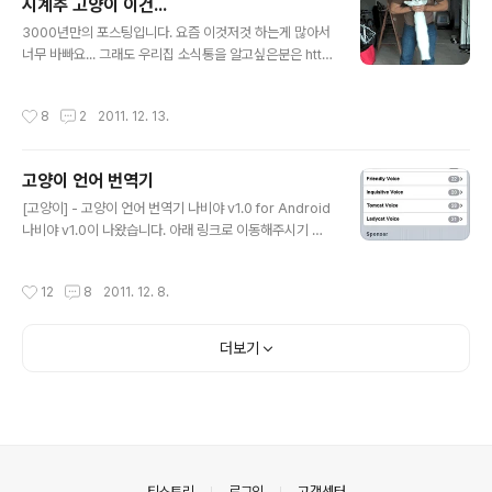
시계추 고양이 이건...
글 내용
3000년만의 포스팅입니다. 요즘 이것저것 하는게 많아서
너무 바빠요... 그래도 우리집 소식통을 알고싶은분은 htt
p://catbook.kr 에서 학인 가능합니다.. ^^ 시계추 고양이
이건... 우리집 덕구도 가능하기는하나.. 가슴팍에 너무 조
작성시간
8
2
2011. 12. 13.
인것같아... 저 아저씨 팔뚝에 근육봐요.. 이건 아마도 몇초
안한걸 aniGIF를 이용해서 무한반복으로 돌렸겠지만 제생
각으로 볼때 저사람도 애묘인이고... 냥이를 학대하지 않았
고양이 언어 번역기
을것으로 생각합니다. 단지 그렇게 생각하고 싶다는... 맨날
글 내용
애들 가슴팍잡고 내빰을 때리도록 냥이들한테 둥가둥가하
[고양이] - 고양이 언어 번역기 나비야 v1.0 for Android
는데... 집에가서 한놈씩 붙잡고 따라해보고싶다는.. .
나비야 v1.0이 나왔습니다. 아래 링크로 이동해주시기 바
랍니다. [고양이] - 고양이 언어 번역기 나비야 v1.0 for A
ndroid 인터페이스는 기본인터페이스입니다. HTML5와
작성시간
12
8
2011. 12. 8.
jQTouch를 이용해서 간단하게 만들어봤습니다. 사실은
타이핑하는게 더 일이었네요... 고정 스크롤을 붙였는데 이
게 버그가 있어서 터치시 애니메이션이 랜덤으로 발생해버
더보기
리네요. 그리고 뒤로가기 버튼을 눌렀을때 시커멓게 변할
수도 있는데 그때는 타이틀을 위로 올려서 사파리를 리로
딩 해주시면 됩니다. 너무 간단해서 웹앱이랄것도 없네요.
재작년에 voice파일을 구해서 업로드한적이 있는데 그때
만들었어도 되었는데 말이죠. [고양이] - Cat Translato..
의안내
티스토리
로그인
고객센터