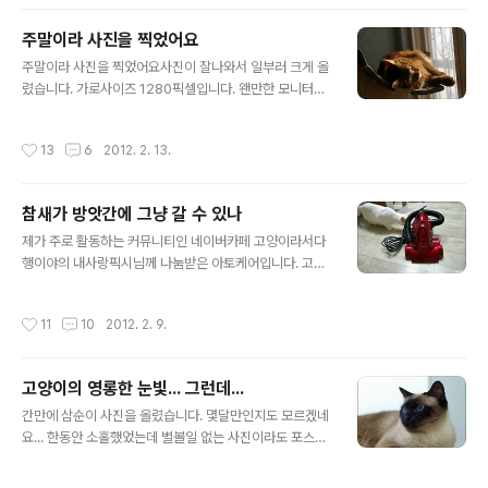
것만큼 안되네요... 하긴 코딩도 마찬가지입니다. ㅠㅠ 그냥
생각없이 프로젝트 이름을 "나비야"로 결정했습니다. 괜찮
주말이라 사진을 찍었어요
은 디자인과 콘텐츠만 있으면 앱을 무한생산 할수 있을것
글 내용
만 같은데... 머리속에서 좀처럼 나오질 않네요... 안드로이
주말이라 사진을 찍었어요사진이 잘나와서 일부러 크게 올
드 마켓 이상한점이나 버그 및 개선점이 있으시면 댓글이
렸습니다. 가로사이즈 1280픽셀입니다. 왠만한 모니터에
나 트랙백 달아주시면 감사하겠습니다. 누가 아이콘이랑
서는 전체화면으로 해도 괜찮을것 같네요. 역시 햇볕을 이
인트로좀... ㅠㅠ 이걸로는 민망해서 스토어에 무료로 등록
길만한 조명은 없는것 같아요~... 이렇게 역광에서도 직접
작성시간
13
6
2012. 2. 13.
도 못하겠네요 아놔.. 3개씩 이미지 파일을 ..
적으로 받지 않아도 환하게 나오니 정말 좋네요... 렌즈에
들어오면 실루엣만 나왔어여하는데 약간 측면으로 빛을 받
으니 골고루 분산된 빛이 고르게 들어오네요.. 오히려 더 이
참새가 방앗간에 그냥 갈 수 있나
쁘네요.. ^^ 진공청소기 소리에 놀라서 공공의적(청소기)의
글 내용
행방만 쫒고있는 두 어린이들... ㅋㅋㅋ 뒤에 흰색 나뭇잎과
제가 주로 활동하는 커뮤니티인 네이버카페 고양이라서다
새들은 포인트 장식입니다... ^^ 보통은 검정색이나 다른색
행이야의 내사랑픽시님께 나눔받은 아토케어입니다. 고양
으로 하는데 우리집은 흰색으로 해버렸어요.
이라서 다행이야는 2003년 12월 개설된 회원수가 25만
명이되고 하루에도 수십페이지의 게시물이 올라오는 거대
작성시간
11
10
2012. 2. 9.
커뮤니티입니다. 생각없이 나눔을 참여했는데 마침 운이
좋아서 인건지 당첨이 되었습니다. 보통 이런 나눔이벤트
는 착불이 관례인데도 불구하고 선불로 택배를 보내주셨습
고양이의 영롱한 눈빛... 그런데...
니다. 뭐라도 보답을 해야할텐데 와이프와 고민에 빠졌습
글 내용
니다. 아마도 다음주가 발렌타인데이인데 초코렛이 어떨까
간만에 삼순이 사진을 올렸습니다. 몇달만인지도 모르겠네
의논을 했습니다. 부담스럽지도 않구요... 각설하고... 참새
요... 한동안 소홀했었는데 별볼일 없는 사진이라도 포스팅
가 어떻게 방앗간에 그냥 지나갈 수 가 있을까요? 당연지사
을 꾸준히 해야겠네요. 하루에 한녀석만 찍어도 주말을 뺀
천부당 만부당한 얘기죠. 고양이를 키우시는분들은 거의
다고 치면 두어번 정도밖에 못올라가네요. 사진을 찍기 위