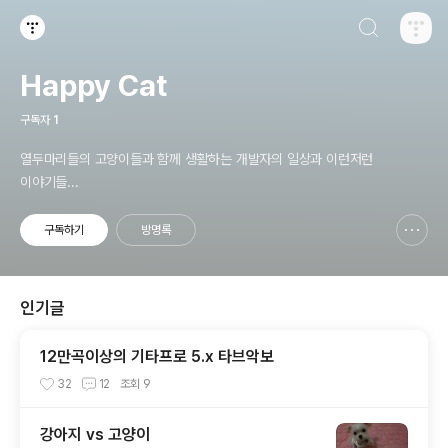
검색하기
티스토리
Happy Cat
구독자
1
열두마리들의 고양이들과 함께 생활하는 개발자의 일상과 이런저런
이야기들...
구독하기
방명록
신고하기 레이어
열기
인기글
12만곡이상의 기타프로 5.x 타브악보
32
12
조회
9
강아지 vs 고양이