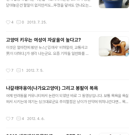
닫아놓은건 할말이 없지만서도...뚜껑을 덮어도 안나오는
건 무슨 심보냐? 이 더운데 숨쉬기 곤란할텐데... 결국엔 강
제로 추출당해서 캣타워로 직송되었습니다.냥줍x3중의 1
작성시간
4
0
2013. 7. 25.
호녀석인데... 고다에 신청해서 올려놨는데 사진좀 더 모으
고 휴가철 끝나고 나면 본격적으로 입양홍보해야할것 같네
요... 참고로 조건은 엄청나게 까다롭습니다... ㅎㅎㅎ
고양이 키우는 여성이 자살율이 높다고?
글 내용
이것은 얼마전에 봤던 뉴스[‘김여사’ 비하말라, 교통사고
男이 더하다.]가 생각 나는군요. 요즘 기자들 일반화를 잘
모르는것 같네요. 고양이를 키우면 자살율이 높아진다고...
그전에 혼자사는지 우울증 여부부터 해 봐야할것같네요.
작성시간
7
1
2012. 7. 5.
일단 2-10배먹고 시작하니...요즘 진자 바쁘지만 로그인하
게 만드는 기사들이군요... 고양이 키우는 여성이 자살율이
높은게 아니라... 혼자사는 여성이 자살율이 높다고 바꿔야
나갈래야옹이(나가요고양이) 그리고 봉팔이 목욕
할것 같은데... 이건뭐 통계가 있는것도 아니고... 그냥 카더
글 내용
라 방송인듯 -_-;아마 제추측으로는 영화 연가시 홍보용 기
어제 반려동물 커뮤니티에서 논란이 되었던 바로 그 동영상입니다. 보통 목욕을 욕실
사거리인것 같습니다. 1. 애완동물과 정신건강 인간에게 있
에서 시키는데 여기는 싱크대로군요 주의할점은 냥이가 만약에 뛰쳐나간다면... 목욕
어서 애완동물의 의미 사회에서 가장 친숙하고 공통적인
이 진행되는동안 로라는 계속 나갈래 나가요를 외치고 있습니다... ㅋㅋㅋ 정말 불쌍
상호간의 관계는 애완동물과의 관계라고 합니다. 인간과
한 목소리로... 이름으로 봐서는 암냔 같네요... ㅎㅎ상상이 가시나요? ㄷㄷㄷ 그것만
작성시간
7
4
2012. 4. 6.
동물의 유대관계는 비록..
주의하면 됩니다... 목소리를 들어보니 정말 냥이를 사랑하는것 같네요... 후후 그에
비해서 우리 봉팔이는 천사입니다... 이정도 반신욕이면 상줘도 되겠쥬?mzzimj