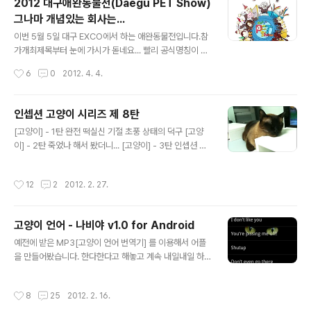
2012 대구애완동물전(Daegu PET Show)
그나마 개념있는 회사는...
글 내용
이번 5월 5일 대구 EXCO에서 하는 애완동물전입니다.참
가개최제목부터 눈에 가시가 돋네요... 빨리 공식명칭이 반
려동물전으로 바뀌었으면 좋겠습니다.애완동물용품 박람
작성시간
6
0
2012. 4. 4.
회... 애완이라는 말은 없어져야 된다고 생각하는지라...이
번 전시회에서는 제발 제품 판매보다는 사람들의 인식변화
에 더 주안점을 두었으면 좋겠습니다.애완이라는 말을쓰게
인셉션 고양이 시리즈 제 8탄
되면 정말 장난감 취급하듯 버릴수 있다고 생각되어집니
글 내용
[고양이] - 1탄 완전 떡실신 기절 초풍 상태의 덕구 [고양
다.반려라는 말을 지향하고 동물을 사랑했으면 좋겠습니
이] - 2탄 죽었나 해서 봤더니... [고양이] - 3탄 인셉션 고
다. 물론 애완이라는 말을 쓰는 사람들도 동물을 사랑하는
양이 [고양이] - 4탄 고양이 떡실신 시리즈 #3 [고양이] -
건 마찬가지겠지요. 참가확정 업체 (2012년 2월 29일 현
5탄 떡실신 고양이 #4 [고양이] - 6탄 여기는 인셉션 - 고
황, 가나다순)No업 체 명주요 전시품목1(주)내추럴발란스
작성시간
12
2
2012. 2. 27.
양이 떡실신 시리즈 #5 [고양이] - 7탄 마의 묘각 지대 -
코리아펫 사료, 펫 샴푸 등2대경대학교동물공연, 동물체험
떡실신 고양이 시리즈 위 링크의 내용은 모두 저희집 고양
전, 생태수업 등3대구산업정보대애완동물 무료 기..
이 이야기이며 이 고양이들에게 약을 먹이거나 하지 않고
고양이 언어 - 나비야 v1.0 for Android
단순히 깊은잠에 빠졌을때 찍은 영상들입니다... 혹시 오해
글 내용
하시는분들이 있을까봐 설명을 첨부합니다. 어떻게 하다보
예전에 받은 MP3[고양이 언어 번역기] 를 이용해서 어플
니 8탄까지 오게 되었네요... 콩지야.. 미안해... 그런데 우낀
을 만들어봤습니다. 한다한다고 해놓고 계속 내일내일 하
걸 어떻하니... 이때껏 우리집 고양이들의 인셉션 모드를 지
다가 딴거먼저하느라 그냥 대충 해버렸습니다. 지난해 연
켜 보면서 가장 안타까운것은 꿈꾸다가 하악..
말부터 장염과 감기가 복합적으로 와서 컨디션이 영 안좋
작성시간
8
25
2012. 2. 16.
았습니다. 아이콘 디자인 이쁘게 할려고 했는데 생각하는