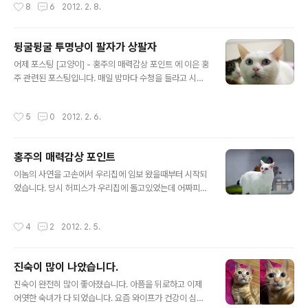
작성시간
8
6
2012. 2. 8.
다! 아니 매번 겪으실걸로 예상되지만 아래의 사진처럼 냥..
해서라도 조금이라도 열두마리들의 냥이들을 케어하는데
손이 더 들겠죠.. .^^ 반려동물 찾기 위젯을 만들고 있는데
잘 안되네요... 젠장.. 웹쪽은 제대로 해보질 않아서 적응하
뒹굴뒹굴 투명냥이 팔자가 상팔자
는데 좀 걸리는것 같네요... ㅠㅠ 집에서 작업을 좀 할려는
글 내용
데 월,화요일은 샐러리맨 초한지가 방영하고 수,목요일은
어제 포스팅 [고양이] - 홍주의 매력감상 포인트 에 이은 홍
해를 품은 달이 방영되네요 이것들이 제 발목을 잡습니다...
주 관련된 포스팅입니다. 매일 밤마다 수청을 들라고 시도
뭐 작업하고 있는것은 윤곽이 들어나는데로 공개할 예정입
해보지만 1분만에 빠져나가는 요녀석... 자다가 새벽에 일
니다... 물론 허접하겠지만요.. 항상 디자인은 없습니다.. ㅋ
어나서 보니 이런짓을 하면서 혼자서 즐기는 타입이었습니
작성시간
5
0
2012. 2. 6.
ㅋ
다. 새벽 3시~4시사이쯤에 아마도 촬영한것 같아요.. 저도
몰래찍는다고 시간을 제대로 못봤어요. 귀차니즘으로 다른
서비스로 안올리고 그냥 다음팟으로 올렸습니다. 빠른 서
홍주의 매력감상 포인트
비스를 위하여...
글 내용
이놈의 사연을 고손에서 우리집에 임보 왔을때부터 시작되
었습니다. 당시 허피스가 우리집에 돌고있었는데 어짜피
이놈들도 허피스를 앓고 있어서 우리집에 오게되었죠... 그
런데 좀 케어가 되었다 싶으면 눈이 짓무르고 피부병이 걸
작성시간
4
2
2012. 2. 5.
려서 완전히 엉망진창으로 바뀌는겁니다... 그렇게 몇달을
계속 녀석들과 씨름하다보니 남집사인 저로서는 지지치고
이녀석들을 끌어 안을수 밖에 없었어요... 그래서 한방에 떨
진숙이 많이 나았습니다.
치기 위해서 저는 일부러 정도 안줬는데 지금은 무한애정
글 내용
이네요... 이제는 과격한 사랑을 이녀석들이 거부해서 그렇
진숙이 완전히 많이 좋아졌습니다. 아픔을 뒤로하고 이제
지 저는 무한애정입니다... 유난히도 늘씬한 몸매를 자랑하
어엿한 숙녀가 다 되었습니다. 요즘 와이프가 건강이 심하