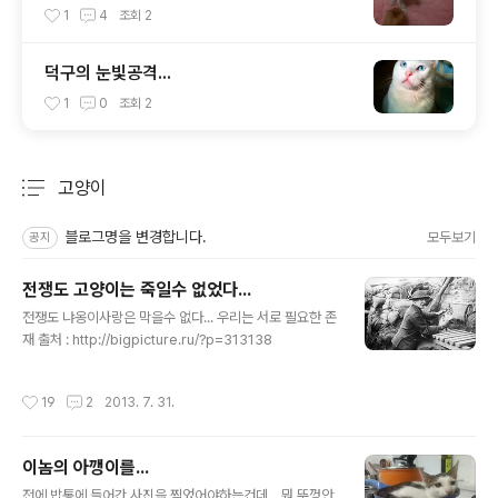
1
4
조회
2
덕구의 눈빛공격...
1
0
조회
2
고양이
분류 전체보기
주요 글 목록
블로그명을 변경합니다.
모두보기
공지
전쟁도 고양이는 죽일수 없었다...
글 내용
전쟁도 냐옹이사랑은 막을수 없다... 우리는 서로 필요한 존
재 출처 : http://bigpicture.ru/?p=313138
작성시간
19
2
2013. 7. 31.
이놈의 아깽이를...
글 내용
전에 밥통에 들어간 사진을 찍었어야하는건데... 뭐 뚜껑안