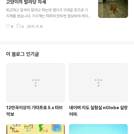
고양이의 발라당 자세
글 내용
퇴근하고 집에서 잘려고 하는데 염이가 귀여운 포즈로 기
지개를 켰습니다. 기지개는 하루에 한두번 정보밖에 켜지
않기 때문에 촬영할 기회를 쉽게 잡기가 힘듭니다. 잡았다
8
6
2011. 9. 8.
싶으면 카메라는 없고... 요 2-3초 사이에 이미 카메라가
찍을 준비를 다 하고 있어야합니다. 플래시를 끼웠는데 밧
데리가 다되어서 터지지 않아서 조금 어둡게 나온걸 보정
했습니다. 자세한 사진은 생략합니다... 테러 하는 느낌이
들어서... ^^ 일반적인 닭고기라면 조금 뜯어서 주겠지만 이
이 블로그 인기글
건 양념이 진해서 안돼~ 콩지는 확실한 뱃살과 가슴의 경
계를 가지고 있습니다... 다리도 경계가 있고 발도 경계가
있고... 콩지는 끊고 맺음이 확실하구나... ㅋㅋㅋ
12만곡이상의 기타프로 5.x 타브
네이버 지도 실험실 nGlobe 실망
악보
이야.