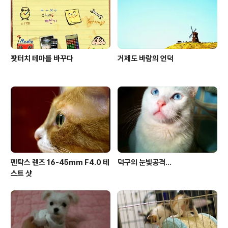
팟터치 테마를 바꾸다
거제도 바람의 언덕
펜탁스 렌즈 16-45mm F4.0 테
덕구의 눈빛공격...
스트 샷