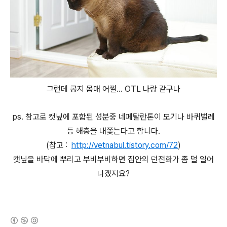
그런데 콩지 몸매 어쩔... OTL 나랑 같구나
ps. 참고로 캣닢에 포함된 성분중 네페탈란톤이 모기나 바퀴벌레
등 해충을 내쫒는다고 합니다.
(참고 :
http://vetnabul.tistory.com/72
)
캣닢을 바닥에 뿌리고 부비부비하면 집안의 던전화가 좀 덜 일어
나겠지요?
(새창열림)