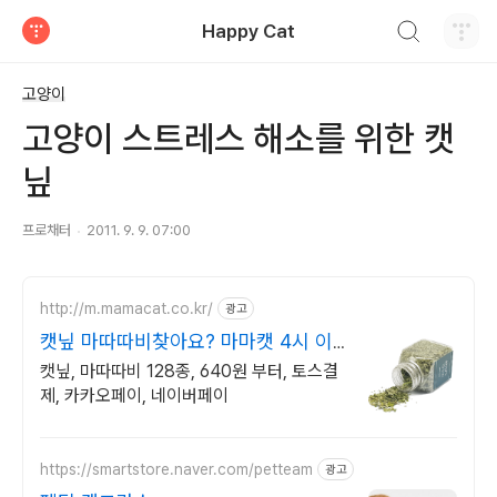
검색하기
Happy Cat
티스토리
고양이
고양이 스트레스 해소를 위한 캣
닢
프로채터
2011. 9. 9. 07:00
http://m.mamacat.co.kr/
광고
캣닢 마따따비찾아요? 마마캣 4시 이
전 당일 발송
캣닢, 마따따비 128종, 640원 부터, 토스결
제, 카카오페이, 네이버페이
https://smartstore.naver.com/petteam
광고