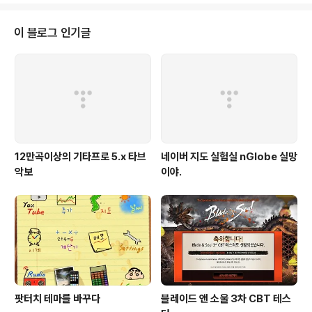
니다 2011-12-25 [고양이 한다스] 고냥이 시누 진숙님의 근황 2012-01-02
[고양이 한다스] 진숙 시누이 병원 다녀왔어요~ 2012-01-09 [고양이 한다
이 블로그 인기글
스] 진숙 시누님 정말 이러시깁니까? 2011-01-20 [고양이 한다스] 진..
12만곡이상의 기타프로 5.x 타브
네이버 지도 실험실 nGlobe 실망
악보
이야.
팟터치 테마를 바꾸다
블레이드 앤 소울 3차 CBT 테스