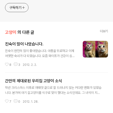
구독하기
더보기
고양이
의 다른 글
진숙이 많이 나았습니다.
글 내용
진숙이 완전히 많이 좋아졌습니다. 아픔을 뒤로하고 이제
어엿한 숙녀가 다 되었습니다. 요즘 와이프가 건강이 심하
게 안좋아져서 블로깅을 거의 못했네요 저라도 대신 올립
8
3
2012. 2. 2.
니다. 이제 슬슬 회복되고 있으니 미루었던 포스팅을 하나
씩 할 예정이에요... 진숙이 많이 나았습니다. from 프로채
터 on Vimeo. 그냥 좋아진게 아니라 기적에 가깝습니다.
간만의 제대로된 우리집 고양이 소식
힘든시기를 이겨내고.. 저의 감동은 유주얼서스펙트나 포
글 내용
레스트검프 같아요. 아래는 와이프가 고다에 올린 사연들
작년 크리스마스 이후로 여태껏 겉으로 잘 드러나지 않는 커다란 변화가 있었습
입니다... [고양이 한다스] 진숙 시누이 가출 사건 보고서
니다. 본가에 아기 길고양이를 식구로 맞이 했다는 소식인데요. 그 녀석이 지금
[고양이 한다스] 진숙 시누님 정말 이러시깁니까? [고양이
은 꽤 건강을 찾았지만 당시에는 심각한 수준이었습니다. 소식을 접하고 냥이를
한다스] 진숙 시누이 병원 다녀왔어요~ 시아버님이 장애묘
7
0
2012. 1. 28.
보자마자 병원으로 달려갔지요... 시간의 연숙이므로 가장 밑에서부터 보시면
를 업둥이로 들이셨습니다 (스압 쩔어요)
됩니다. 2011-12-21 [고양이 한다스] 시아버님이 장애묘를 업둥이를 들이셨
습니다 2011-12-23 [고양이 한다스] 고냥 시누이 진숙아가씨 병원 다녀왔습