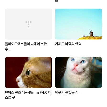
터
블레이드앤소울의 냐옹이 소환
거제도 바람의 언덕
수...
펜탁스 렌즈 16-45mm F4.0 테
덕구의 눈빛공격...
스트 샷