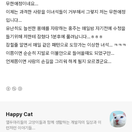
무한애정이네요...
이제는 과격한 사랑을 이녀석들이 거부해서 그렇지 저는 무한애정
입니다...
유난히도 늘씬한 몸매를 자랑하는 홍주는 매일밤 자기전에 수청을
들기위해 저한테 잡혔다 1분후에 풀려납니다...ㅎㅎㅎ
잡힐줄 알면서 매일 같은 패턴으로 도망가는 이상한 녀석... ㅋㅋㅋ
이쯤이면 순순히 지발로 이불안으로 들어올때도 되었구만...
언제쯤이면 사람의 손길을 그리워 하게 될지 모르겠군요...
(새창열림)
로그 정보
Happy Cat
열두마리들의 고양이들과 함께 생활하는 개발자의 일상과 이
런저런 이야기들...