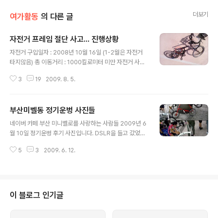
더보기
여가활동
의 다른 글
자전거 프레임 절단 사고... 진행상황
글 내용
자전거 구입일자 : 2008년 10월 16일 (1-2월은 자전거
타지않음) 총 이동거리 : 1000킬로미터 미만 자전거 사고
유무 : 잘못된 기어변속으로 인한 뒷드레일러와 체인이 꼬
3
19
2009. 8. 5.
임 (5/5 교환) 온천천을 15-20Km/h사이 정도로 달리고
있는데 엉덩이 밑에서 '뚝~'소리가 나면서 떨어져 나갔습
니다. 어이가 없고 황당했습니다. 다행인것은 제가 다치지
부산미벨동 정기운벙 사진들
않았다는 것입니다. 다른 사진을 올리고 싶어도 자전거를
글 내용
바이키에 맡겨서 현재로써는 새로 찍을 수 있는 사진이 없
네이버 카페 부산 미니벨로를 사랑하는 사람들 2009년 6
습니다. 자전거(크라이슬러 칼리버)를 입고 시킬 때 샵에서
월 10일 정기운벙 후기 사진입니다. DSLR을 들고 갔었으
SLR로 사진을 찍던데 그 사진을 받으면 다시 포스팅 내용
면 이렇게 처참하게 나오지는 않았을텐데. 정말 송구스럽
을 추가하도록 하겠습니다. 여기 저기 검색도 해보고 물어
5
3
2009. 6. 12.
네요 다음 정기모임때는 반드시 DSLR을 가지고 가야겠습
도 보는데 아주 심각한 상황까지 간 경우도 있더군요. 만약
니다. 대략 33분정도가 오셨네요. 너무 많아도 질서유지가
도로에서 넘어..
힘드는군요.
이 블로그 인기글