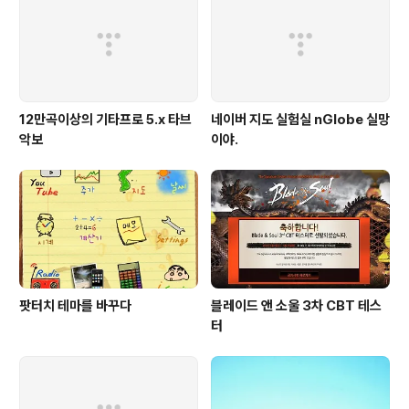
12만곡이상의 기타프로 5.x 타브
네이버 지도 실험실 nGlobe 실망
악보
이야.
팟터치 테마를 바꾸다
블레이드 앤 소울 3차 CBT 테스
터