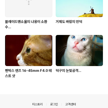
블레이드앤소울의 냐옹이 소환
거제도 바람의 언덕
수...
펜탁스 렌즈 16-45mm F4.0 테
덕구의 눈빛공격...
스트 샷
의안내
티스토리
로그인
고객센터