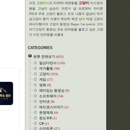
고양이
사진
고양이사진
K100D
애완동물
티스토리
봉팔
고냥이
삼순이
자전거
샴
프로채터
아이폰
DSLR
쿠로
고양이 블로그
모모
냐옹이
길냥이
덕구
샴고양이
콩지
아깽이
엑죠틱
백군
냥이
터앙
고양이
라서다행이야
고양이 동영상
Happy Cat
iyeti.kr
고다
아기고양이
동영상
코숏
반려동물 블로그
삼순
고양
이 사진
반려동물
피콜로
CATEGORIES
분류 전체보기
(655)
일상다반사
(116)
여가활동
(59)
고양이
(333)
게임
(17)
영화
(9)
재미있는 동영상
(9)
소프트웨어
(54)
인터넷
(8)
애드센스이야기
(2)
운영체제
(0)
윈도우8
(1)
C#
(1)
스마트폰
(27)