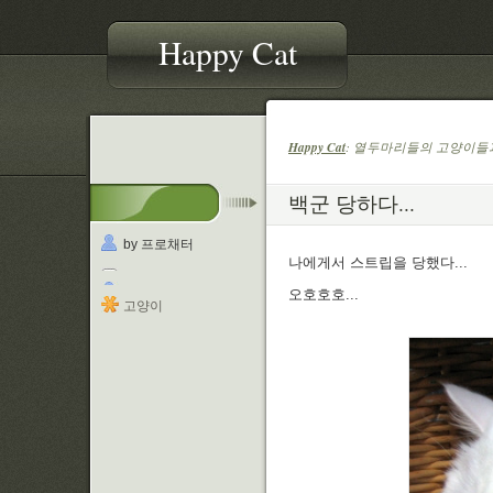
Happy Cat
Happy Cat
: 열두마리들의 고양이들과
백군 당하다...
by 프로채터
나에게서 스트립을 당했다...
오호호호...
고양이