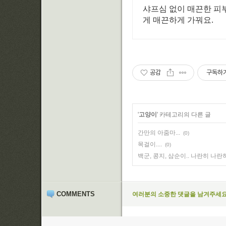
샤프심 없이 매끈한 피부
게 매끈하게 가꿔요.
공감
구독하
'
고양이
' 카테고리의 다른 글
간만의 아줌마...
(0)
목걸이....
(0)
백군, 콩지, 삼순이.. 나란히 나
COMMENTS
여러분의 소중한 댓글을 남겨주세요