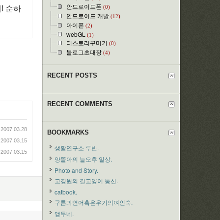
안드로이드폰
(0)
! 순하
안드로이드 개발
(12)
아이폰
(2)
webGL
(1)
티스토리꾸미기
(0)
블로그초대장
(4)
RECENT POSTS
RECENT COMMENTS
2007.03.28
BOOKMARKS
2007.03.15
생활연구소 루반.
2007.03.15
양뜰아의 늘오후 일상.
Photo and Story.
고경원의 길고양이 통신.
catbook.
구름과연어혹은우기의여인숙.
앵두네.