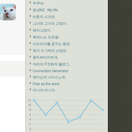
쿠쿠네.
윤냥NZ - My life.
비톤의 시크릿.
그녀와 그녀의 고양이.
돼지고양이.
북새노는 도린곁.
아프리카를 꿈꾸는 펭귄.
꼭지 즈그메의 난장판.
콩두부비지찌개.
쟈리의 IT친화적 블로그.
Connection Generator.
앤더슨의 나이스노트.
Free as the wind.
머니야 머니야.