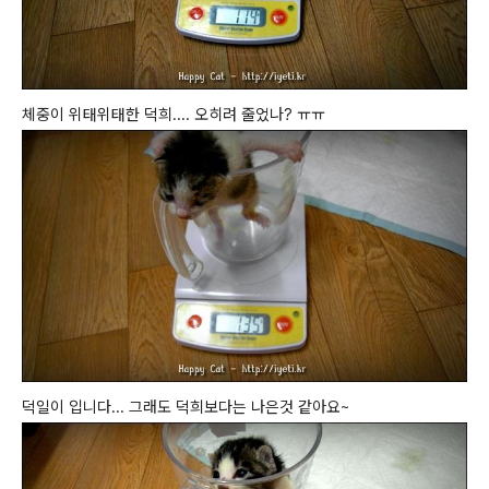
체중이 위태위태한 덕희.... 오히려 줄었나? ㅠㅠ
덕일이 입니다... 그래도 덕희보다는 나은것 같아요~