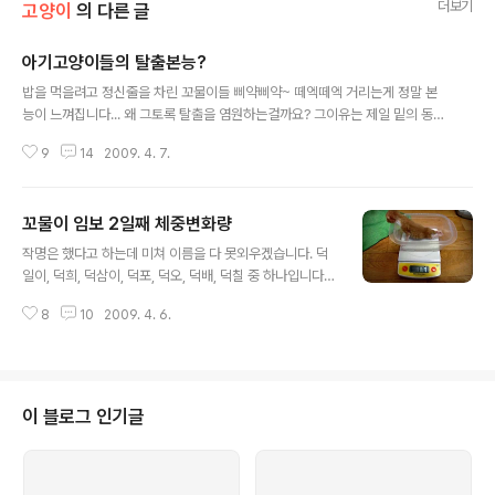
더보기
고양이
의 다른 글
아기고양이들의 탈출본능?
글 내용
밥을 먹을려고 정신줄을 차린 꼬물이들 삐약삐약~ 떼엑떼엑 거리는게 정말 본
능이 느껴집니다... 왜 그토록 탈출을 염원하는걸까요? 그이유는 제일 밑의 동영
상을 보시면 알게됩니다. 아기 고양이들의 탈출 염원 아기고양이들의 탈출본능
9
14
2009. 4. 7.
덕일이랑 덕희가 젖을 많이 못먹어서 걱정이네요. * 이 포스트는 blogkorea
[블코채널 : 고양이를 부탁해] 에 링크 되어있습니다.
꼬물이 임보 2일째 체중변화량
글 내용
작명은 했다고 하는데 미쳐 이름을 다 못외우겠습니다. 덕
일이, 덕희, 덕삼이, 덕포, 덕오, 덕배, 덕칠 중 하나입니다.
덕일이랑 덕희만 알겠습니다.. 위에서 제일 체중이 작게 나
8
10
2009. 4. 6.
가는 애들 둘입니다. 116그램 121그램 머리가 엄지손가락
한마디 만합니다. 128그램 3주 정도 된 꼬물이 같아요... 2
39그램 - 젖먹기전 젖먹은후 - 251그램 젖먹기전 - 232
그램 젖먹은 후 - 240그램 젖먹기전 195그램 젖먹은 후 :
207 그램 젖빨기 기네스냐? 206그램 - 이녀석이 가장 걱
이 블로그 인기글
정입니다... 젖먹은 후 - 208 그램 대략 10그램을 먹어야
하는데 2-3그램정도 밖에 못먹다니.. ㅠㅠ 젖먹기 전 - 19
4그램 젖먹은 후 - 203그램 보통 200g인 아기들이 10g