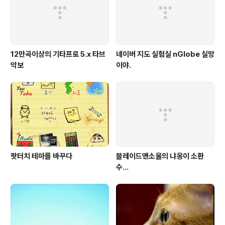
정도를 먹는군요.. 사람같으면..
12만곡이상의 기타프로 5.x 타브
네이버 지도 실험실 nGlobe 실망
악보
이야.
팟터치 테마를 바꾸다
블레이드앤소울의 냐옹이 소환
수...