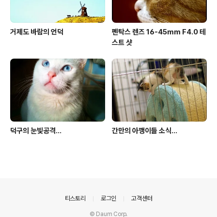
거제도 바람의 언덕
펜탁스 렌즈 16-45mm F4.0 테
스트 샷
덕구의 눈빛공격...
간만의 아깽이들 소식...
의안내
티스토리
로그인
고객센터
© Daum Corp.