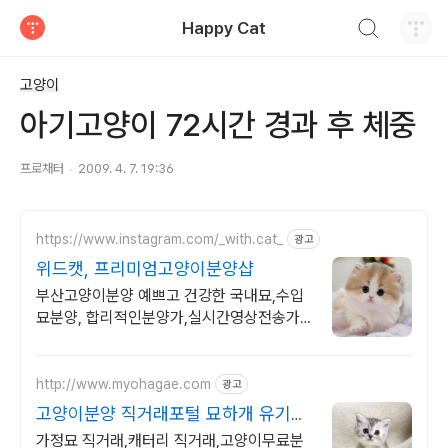
검색하기
Happy Cat
티스토리
고양이
아기고양이 72시간 경과 후 체중
프로채터
2009. 4. 7. 19:36
https://www.instagram.com/_with.cat_
광고
위드캣, 프리미엄고양이분양샵
부산고양이분양 예쁘고 건강한 국내묘,수입
묘분양, 합리적인분양가,실시간영상전송가
능
http://www.myohagae.com
광고
고양이분양 직거래포털 묘하개 유기동
물 방지 캠페인
가정묘 직거래,캐터리 직거래,고양이무료분