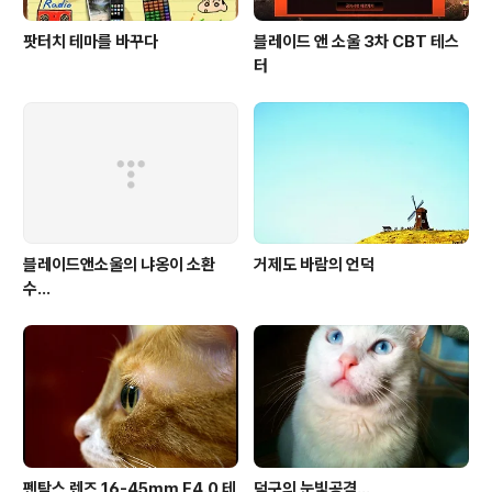
팟터치 테마를 바꾸다
블레이드 앤 소울 3차 CBT 테스
터
블레이드앤소울의 냐옹이 소환
거제도 바람의 언덕
수...
펜탁스 렌즈 16-45mm F4.0 테
덕구의 눈빛공격...