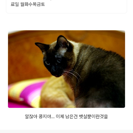
료일 월화수목금토
알잖아 콩지야... 이제 남은건 뱃살뿐이란것을
로그 정보