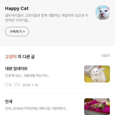
Happy Cat
열두마리들의 고양이들과 함께 생활하는 개발자의 일상과 이
런저런 이야기들...
구독하기
더보기
고양이
의 다른 글
대량 업데이트
글 내용
인생 뭐 있남... 대충대충 찍는거지...
0
1
2008. 1. 10.
만세
글 내용
만세. 2008년 무자년에는 대박나길 기원하면서...