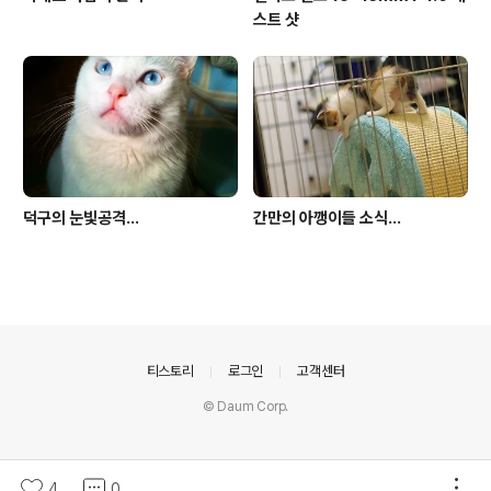
스트 샷
덕구의 눈빛공격...
간만의 아깽이들 소식...
의안내
티스토리
로그인
고객센터
© Daum Corp.
4
0