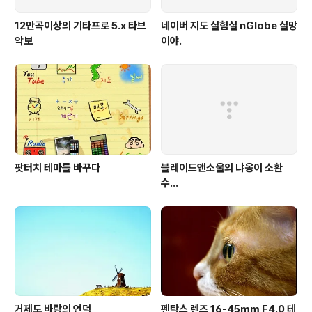
12만곡이상의 기타프로 5.x 타브
네이버 지도 실험실 nGlobe 실망
악보
이야.
팟터치 테마를 바꾸다
블레이드앤소울의 냐옹이 소환
수...
거제도 바람의 언덕
펜탁스 렌즈 16-45mm F4.0 테