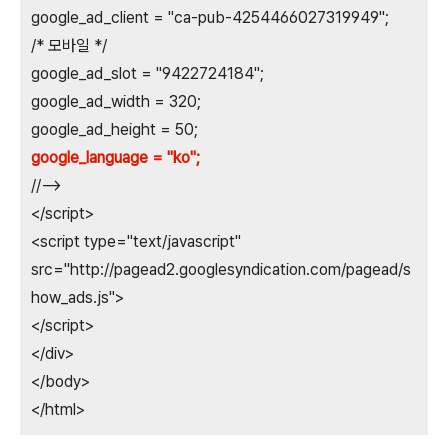
google_ad_client = "ca-pub-4254466027319949";
/* 모바일 */
google_ad_slot = "9422724184";
google_ad_width = 320;
google_ad_height = 50;
google_language = "ko";
//-->
</script>
<script type="text/javascript"
src="http://pagead2.googlesyndication.com/pagead/s
how_ads.js">
</script>
</div>
</body>
</html>