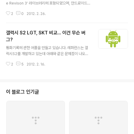
e Revison 3' 라이브러리에 포함되었으며, 안드로이드 1.
6 이 후 버전에서 정상적으로 동작합니다. 티스토어의 경
2
0
2012. 2. 26.
우는 웹페이지가 너무 무겁네요. 페이지 HTML만을 다운
받는데 시간을 다 잡아먹어 버리네요... ㅠㅠ 프록시를 이용
해서 json으로 변환해서 사용해야 될 것 같네요. 하지만 티
갤럭시 S2 LGT, SKT 비교... 이건 무슨 버
스토어에 올라가있답니다. ㅋㅋㅋ 티스토어 페이지로 가기
프로젝트에 포함된 내용 1. ViewPager 2. 카울리광고와
그?
글 내용
아담광고의 병행 3. 백그라운드 이미지의 그라데이션 깨짐
통화기록에 관한 어플을 만들고 있습니다. 레퍼런스는 갤
방지 4. Jericho html parser의 적절한 사용예 - 티스토
럭시S2를 개발하고 있는데 아래와 같은 문제점이 나오는
어 페이지 파싱 5. 티스토어 마켓으로의 이동 6. 스플래시
군요. 아마도 갤럭시S2 LGT용 말고 다른것도 이런폰이
인트로 적용
2
5
2012. 2. 16.
꽤 있을것 같은데... 이거참 곤란합니다... 이건 마이너 업데
이트같은데 -_-; 버전이 LGT가 더 높은데 -_-; 삼성에서
고의적으로 이렇게 만들었을까요? 빨리 수정되기를 바랍
니다. SKT 진저브레드 2.3.4 발신통화버튼을 누른후 통
화음이 울리면 수신통화버튼을 누른 시점으로부터 시간값
이 블로그 인기글
증가 발신자, 수신자 오차 : 대략 1초 LGT 진더브라드 2.
3.5 상대방에게 전화를 거는 시점부터 통화시간값 증가 오
차는 상대방이 전화를 받는시간까지 발신자, 수진자 오차 :
대중없음 현재 저는 멘붕상태...