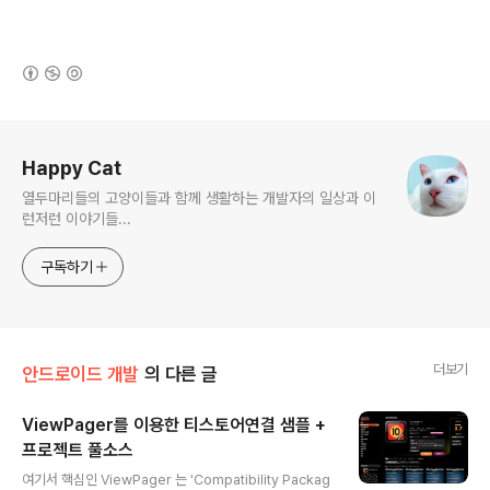
(새창열림)
로그 정보
Happy Cat
열두마리들의 고양이들과 함께 생활하는 개발자의 일상과 이
런저런 이야기들...
구독하기
더보기
안드로이드 개발
의 다른 글
ViewPager를 이용한 티스토어연결 샘플 +
프로젝트 풀소스
글 내용
여기서 핵심인 ViewPager 는 'Compatibility Packag